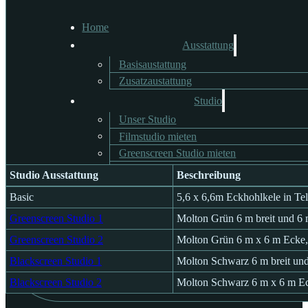
Home
Ausstattung
Foto- und Filmstudio Pre
Basisaustattung
Zusatzaustattung
Studio
Unser Studio
Hier findest du alle Preise unseres Foto- und Filmstudios. Mit unse
Filmstudio mieten
Alle Preise sind inklusive MwSt.
Greenscreen Studio mieten
Blackscreen Studio mieten
Studio Ausstattung
Beschreibung
Fotostudio mieten
Studio Ausstattung
Beschreibung
Basic
5,6 x 6,6m Eckhohlkele in Tel
Vortragssaal mieten
Greenscreen Studio 1
Molton Grün 6 m breit und 6 
Preise
Kundenprojekte
Greenscreen Studio 2
Molton Grün 6 m x 6 m Ecke
FAQ
Kontakt
Blackscreen Studio 1
Molton Schwarz 6 m breit un
Buchungsanfrage
Blackscreen Studio 2
Molton Schwarz 6 m x 6 m E