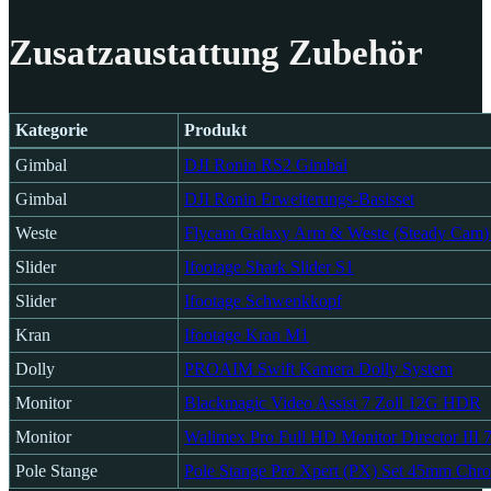
Zusatzaustattung Zubehör
Kategorie
Produkt
Kategorie
Produkt
Gimbal
DJI Ronin RS2 Gimbal
Gimbal
DJI Ronin Erweiterungs-Basisset
Weste
Flycam Galaxy Arm & Weste (Steady Cam) 
Slider
Ifootage Shark Slider S1
Slider
Ifootage Schwenkkopf
Kran
Ifootage Kran M1
Dolly
PROAIM Swift Kamera Dolly System
Monitor
Blackmagic Video Assist 7 Zoll 12G HDR
Monitor
Walimex Pro Full HD Monitor Director III 7
Pole Stange
Pole Stange Pro Xpert (PX) Set 45mm Chr