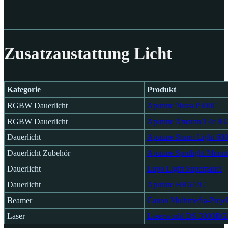
Zusatzaustattung Licht
Kategorie
Produkt
Kategorie
Produkt
RGBW Dauerlicht
Aputure Nova P300C
RGBW Dauerlicht
Aputure Amaran T4c 
Dauerlicht
Aputure Storm Light 600
Dauerlicht Zubehör
Aputure Spotlight Mount
Dauerlicht
Lupo Light Superpanel
Dauerlicht
Aputure HR672C
Beamer
Canon Multimedia-Proj
Laser
Laserworld DS-3000RG