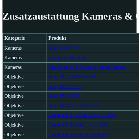
Zusatzaustattung Kameras & 
Kategorie
Produkt
Kategorie
Produkt
Kameras
Sony Alfa 7 IV
Kameras
Canon 5D Mark III
Kameras
Blackmagic 6K Pocket Cinema Camera
Objektive
Sony FE 2,8/24-70 GM
Objektive
Sony FE 4/16-35
Objektive
Sony FE 1,8/55
Objektive
Sony FE 4/70-200 G OSS
Objektive
Canon EF 24-70mm f/2.8 L USM
Objektive
Canon EF 35 mm/1,4 L USM
Objektive
Canon EF 50mm f/1.2 L USM