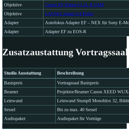
Objektive
Canon EF 85mm f/1.2L II USM
Objektive
LAOWA 24mm f14 Probe
Adapter
Autofokus Adapter EF – NEX für Sony E-Mo
Adapter
Adapter EF zu EOS-R
Zusatzaustattung Vortragssaal
Studio Ausstattung
Beschreibung
Studio Ausstattung
Beschreibung
Basispreis
Vortragssaal Basispreis
Beamer
Projektor/Beamer Canon XEED WUX
Leinwand
Leinwand Stumpfl Monoblox 32, Bildm
Sessel
Bis zu max. 40 Sessel
Audiopaket
Audiopaket für Vorträge