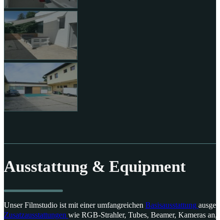
Ausstattung & Equipment
Unser Filmstudio ist mit einer umfangreichen
Basisausstattung
ausges
Zusatzausstattungen
wie RGB-Strahler, Tubes, Beamer, Kameras an, d