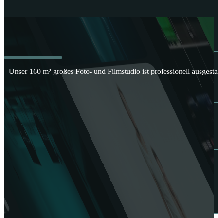
Home
Ausstattung
Basisaustattung
Zusatzaustattung
Studio
Unser 160 m² großes Foto- und Filmstudio ist professionell ausgest
Unser Studio
Filmstudio mieten
Greenscreen Studio mieten
Blackscreen Studio mieten
Fotostudio mieten
Vortragssaal mieten
Preise
Kundenprojekte
FAQ
Kontakt
Buchungsanfrage