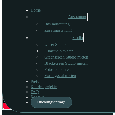
Home
Ausstattung
Greyshadow - In Your E
Basisaustattung
Zusatzaustattung
Studio
Unser Studio
Wir freuen uns, das neueste Musikvideo von “Greyshadow” zu “In You
Filmstudio mieten
Greenscreen Studio mieten
Blackscreen Studio mieten
Fotostudio mieten
Vortragssaal mieten
Preise
Kundenprojekte
FAQ
Kontakt
Buchungsanfrage