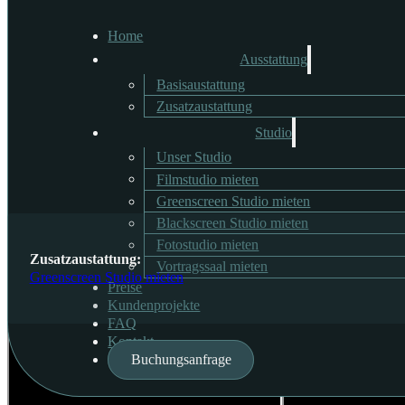
Home
Ausstattung
Dune Dingos - La Famil
Basisaustattung
Zusatzaustattung
Studio
Unser Studio
Filmstudio mieten
Greenscreen Studio mieten
Blackscreen Studio mieten
Fotostudio mieten
Zusatzaustattung:
Vortragssaal mieten
Greenscreen Studio mieten
Preise
Kundenprojekte
FAQ
Kontakt
Buchungsanfrage