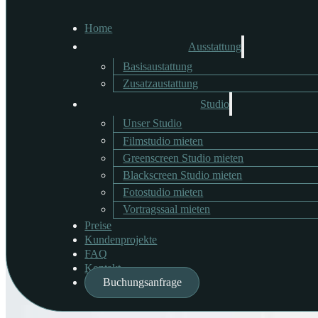
Home
Ausstattung
Basisaustattung
Canon EF 70-200mm f/2
Zusatzaustattung
Studio
Unser Studio
Filmstudio mieten
Durchgängige Blende 2,8
Greenscreen Studio mieten
Blackscreen Studio mieten
Verfügbare Menge: 1
Fotostudio mieten
Vortragssaal mieten
Preis: 24 €/Stk & Tag
Preise
Kundenprojekte
FAQ
Kontakt
Buchungsanfrage