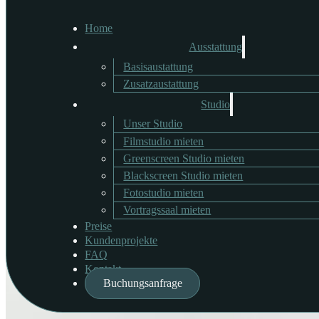
Home
Ausstattung
Basisaustattung
Profoto Softbox RFi 5' O
Zusatzaustattung
Studio
Unser Studio
Filmstudio mieten
Verwenden Sie diese achteckige Softbox für eine präzise Lichtgestaltu
Greenscreen Studio mieten
beschichtet.
Blackscreen Studio mieten
Fotostudio mieten
Verfügbare Menge: 1
Vortragssaal mieten
Preise
Kundenprojekte
FAQ
Kontakt
Buchungsanfrage