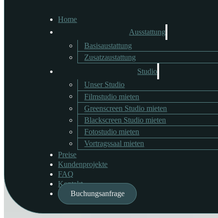
Home
Ausstattung
Basisaustattung
Profoto Blitzschirm Deep
Zusatzaustattung
Studio
Unser Studio
Filmstudio mieten
Der vielseitige Blitzschirm mit hoher Lichtleistung sorgt für kontrastr
Greenscreen Studio mieten
Blackscreen Studio mieten
Verfügbare Menge: 2
Fotostudio mieten
Vortragssaal mieten
Preise
Kundenprojekte
FAQ
Kontakt
Buchungsanfrage